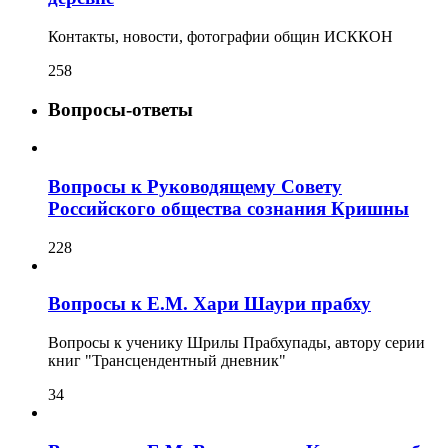
Контакты, новости, фотографии общин ИСККОН
258
Вопросы-ответы
Вопросы к Руководящему Совету
Российского общества сознания Кришны
228
Вопросы к Е.М. Хари Шаури прабху
Вопросы к ученику Шрилы Прабхупады, автору серии
книг "Трансцендентный дневник"
34