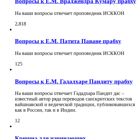
Вопросы к Е.М. Враджендра Кумару прабху
На ваши вопросы отвечает проповедник ИСККОН
2,818
Вопросы к Е.М. Патита Паване прабху
На ваши вопросы отвечает проповедник ИСККОН
125
Вопросы к Е.М. Гададхаре Пандиту прабху
На ваши вопросы отвечает Гададхара Пандит дас –
известный автор ряда переводов санскритских текстов
вайшнавской и ведической традиции, публиковавшихся
как в России, так и в Индии.
12
Кришна для начинающих